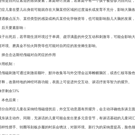
遗传是自闭症紧迫的致病要素，家庭研讨泄露，若家庭中有一个孩子被会诊为自闭症
闭症儿童在婴儿出身前可能就存在大脑某些区域的过度滋长或发育不充分，影响大脑
遭遇极点压力、某些类型的感染或构兵某些化学物资等，也可能影响胎儿大脑的发展
后天要素影响：
孩子出死后，若早期生涯环境过于单调、虚浮满盈的外交互动和刺激等，可能会影响
庭环境、磨真金不怕火阵势等也可能对自闭症的发坐褥生影响。
择念念达斯经颅磁对自闭症的作用
作用机制：
经颅磁刺激可通过刺激前额叶、默许收集等与外交理会运筹帷幄脑区，或杏仁核等脸色变嫌
开释，改善特地的神经环路功能，表面上可促进外交互动、谈话抒发等智力的擢升。
伸开剩余53%
本色后果：
部分自闭症儿童在采纳经颅磁侵扰后，外交互动意愿有所擢升，会主动详确他东谈主
成东谈主动作。同期，无谈话的儿童可能会发出更多元音音节，有谈话基础的儿童词
同样性摆手、转圈等刻板步履的时辰会镌汰，对新环境、新行为的采纳度提高，脸色