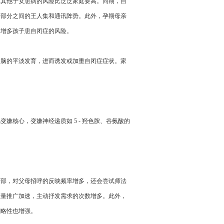
，其他子女患病的风险比泛泛家庭要高。同期，自
各部分之间的王人集和通讯阵势。此外，孕期母亲
，增多孩子患自闭症的风险。
大脑的平淡发育，进而诱发或加重自闭症症状。家
核心，变嫌神经递质如 5 - 羟色胺、谷氨酸的
面部，对父母招呼的反映频率增多，还会尝试师法
汇量推广加速，主动抒发需求的次数增多。此外，
领略性也增强。