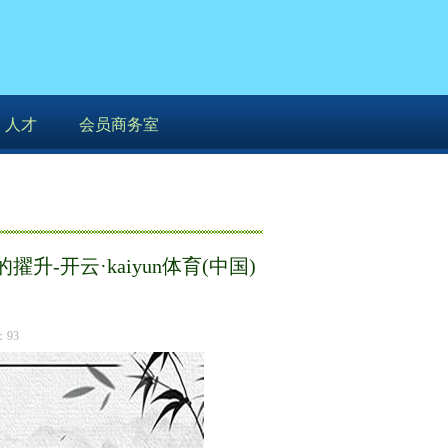
人才
会员商务室
体育表面上可促进外交互动、谈话抒发等智力
开云·kaiyun体育(中国)
：93