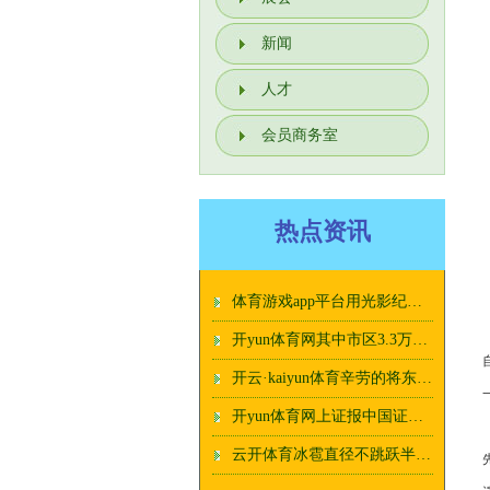
新闻
人才
会员商务室
热点资讯
体育游戏app平台用光影纪录这个季节罕见的诗意与好意思好-开云·kaiyun体育(中国)官方网站 登录入口
开yun体育网其中市区3.3万东说念主-开云·kaiyun体育(中国)官方网站 登录入口
开云·kaiyun体育辛劳的将东说念主给扶着起来-开云·kaiyun体育(中国)官方网站 登录入口
开yun体育网上证报中国证券网讯（记者 骆民）杰华特公告-开云·kaiyun体育(中国)官方网站 登录入口
云开体育冰雹直径不跳跃半厘米-开云·kaiyun体育(中国)官方网站 登录入口