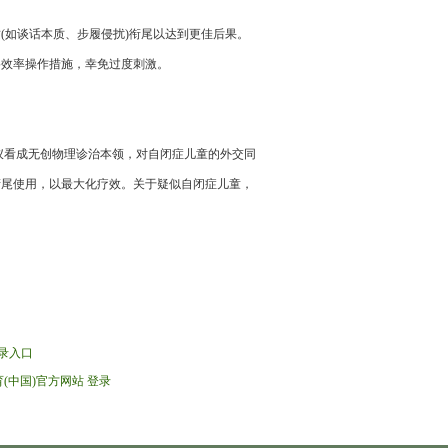
(如谈话本质、步履侵扰)衔尾以达到更佳后果。
格效率操作措施，幸免过度刺激。
仪看成无创物理诊治本领，对自闭症儿童的外交同
衔尾使用，以最大化疗效。关于疑似自闭症儿童，
登录入口
育(中国)官方网站 登录