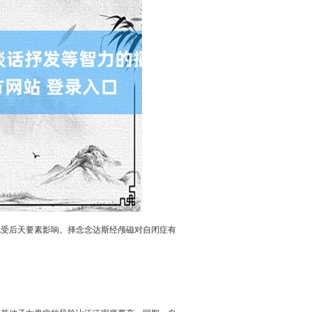
也受后天要素影响。择念念达斯经颅磁对自闭症有