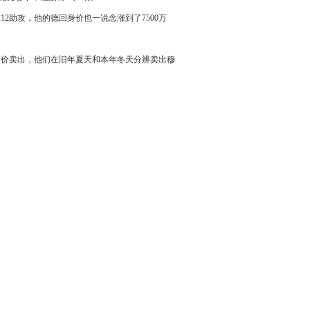
2助攻，他的德回身价也一说念涨到了7500万
高价卖出，他们在旧年夏天和本年冬天分辨卖出穆