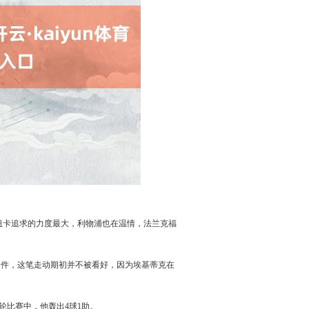
中纽卡追求的力度最大，利物浦也在温情，法兰克福
断条件，这笔走动期初并不被看好，因为埃基蒂克在
5轮比赛中，他轰出4球1助。