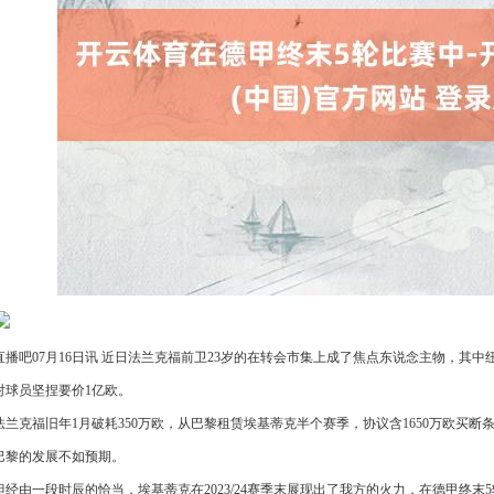
直播吧07月16日讯 近日法兰克福前卫23岁的在转会市集上成了焦点东说念主物，其
对球员坚捏要价1亿欧。
法兰克福旧年1月破耗350万欧，从巴黎租赁埃基蒂克半个赛季，协议含1650万欧买
巴黎的发展不如预期。
但经由一段时辰的恰当，埃基蒂克在2023/24赛季末展现出了我方的火力，在德甲终末