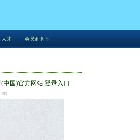
人才
会员商务室
育在德甲终末5轮比赛中-开云·kaiyun体育
育(中国)官方网站 登录入口
193