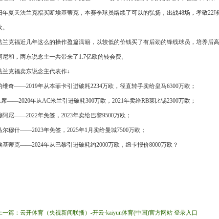
旧年夏天法兰克福买断埃基蒂克，本赛季球员络续了可以的弘扬，出战48场，孝敬22球1
欧。
法兰克福近几年这么的操作盈篇满籍，以较低的价钱买了有后劲的锋线球员，培养后
阿尼和，两东说念主一共带来了1.7亿欧的转会费。
法兰克福卖东说念主代表作↓
约维奇——2019年从本菲卡引进破耗2234万欧，径直转手卖给皇马6300万欧；
A席——2020年从AC米兰引进破耗300万欧，2021年卖给RB莱比锡2300万欧；
穆阿尼——2022年免签，2023年卖给巴黎9500万欧；
马尔穆什——2023年免签，2025年1月卖给曼城7500万欧；
埃基蒂克——2024年从巴黎引进破耗约2000万欧，纽卡报价8000万欧？
上一篇：
云开体育（央视新闻联播）-开云·kaiyun体育(中国)官方网站 登录入口