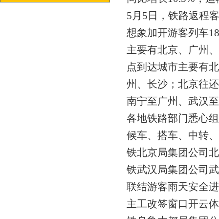
5月5日，铁路返程
想象加开游客列车18
主要有北京、广州、
点到达城市主要有北
州、长沙；北京往还
南宁至广州、武汉至
各地铁路部门悉心组
候车、搭车、中转、
铁北京局集团公司北
铁武汉局集团公司武
联结游客雨天安全进
主工改签窗口开云体