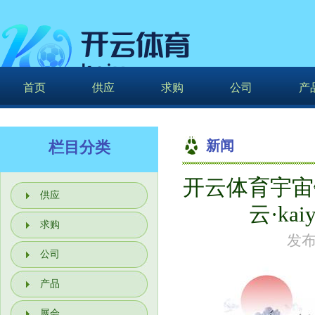
首页
供应
求购
公司
产
新闻
栏目分类
开云体育宇宙
你的位置：
开云·kaiyun体
供应
云·ka
开云·kaiyun体育(中国)官方
求购
发布
公司
产品
展会