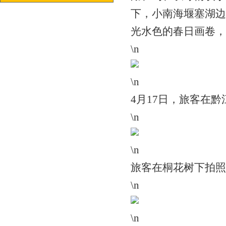
下，小南海堰塞湖边
光水色的春日画卷，
\n
\n
4月17日，旅客在
\n
\n
旅客在桐花树下拍照
\n
\n