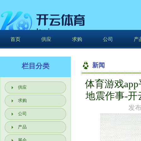
首页
供应
求购
公司
产
新闻
栏目分类
体育游戏ap
你的位置：
开云·kaiyun体
供应
地震作事-开云
古地震作事-开云·kaiyun体育
求购
发布
公司
产品
展会